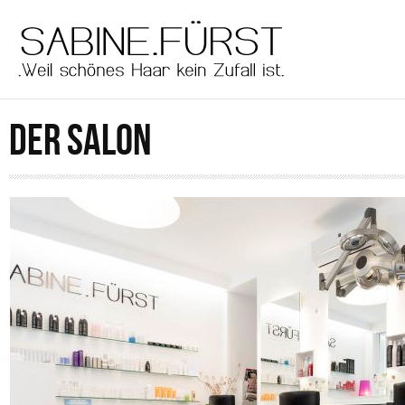
Direkt zum Inhalt
men
main
DER SALON