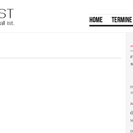
menu
HOME
TERMINE
main
u
E
T
F
1
J
Ö
M
D