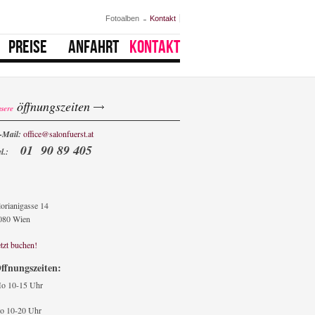
Fotoalben
Kontakt
PREISE
ANFAHRT
KONTAKT
öffnungszeiten
nsere
-Mail:
office@salonfuerst.at
01 90 89 405
el.:
lorianigasse 14
080 Wien
etzt buchen!
ffnungszeiten:
o
10-15 Uhr
o 10-20 Uhr