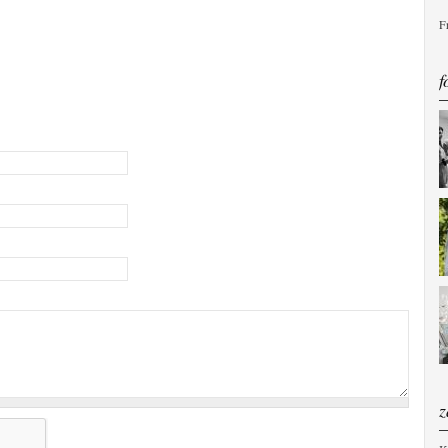
F
f
z