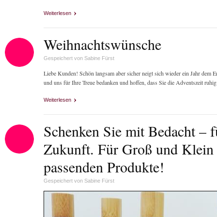
Weiterlesen
über Weihnachtspause
Weihnachtswünsche
Gespeichert von
Sabine Fürst
Liebe Kunden! Schön langsam aber sicher neigt sich wieder ein Jahr dem
und uns für Ihre Treue bedanken und hoffen, dass Sie die Adventszeit ruhi
Weiterlesen
über Weihnachtswünsche
Schenken Sie mit Bedacht – f
Zukunft. Für Groß und Klein 
passenden Produkte!
Gespeichert von
Sabine Fürst