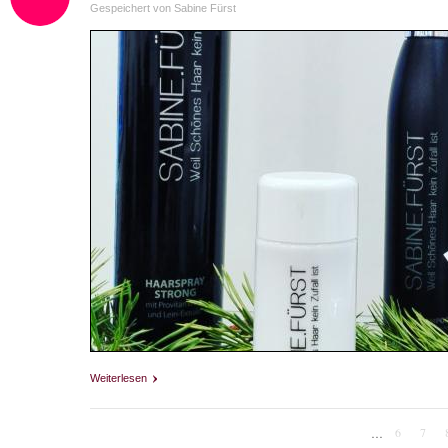
Gespeichert von
Sabine Fürst
Weiterlesen
über Es Weihnachtet sehr bei SABINE.FÜRST
6
7
…