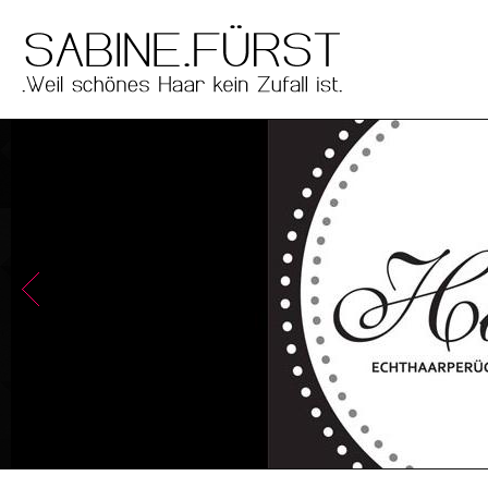
Direkt zum Inhalt
men
main