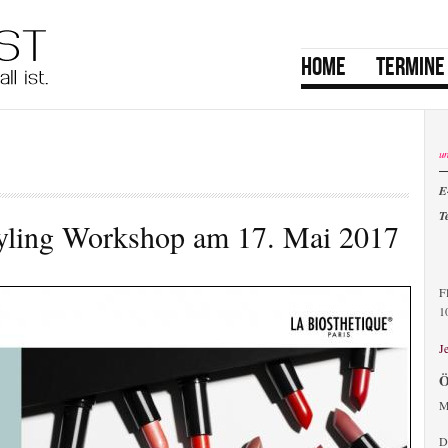
menu
HOME
TERMINE
main
u
E
T
yling Workshop am 17. Mai 2017
F
1
J
Ö
M
D