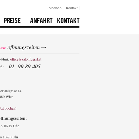
Fotoalben
Kontakt
PREISE
ANFAHRT
KONTAKT
öffnungszeiten
nsere
-Mail:
office@salonfuerst.at
01 90 89 405
el.:
lorianigasse 14
080 Wien
etzt buchen!
ffnungszeiten:
o
10-15 Uhr
o 10-20 Uhr