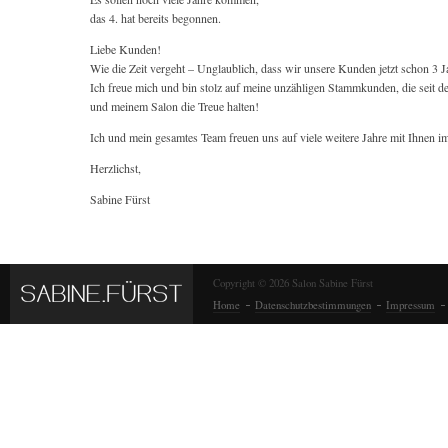
das 4. hat bereits begonnen.
Liebe Kunden!
Wie die Zeit vergeht – Unglaublich, dass wir unsere Kunden jetzt schon 3 
Ich freue mich und bin stolz auf meine unzähligen Stammkunden, die seit 
und meinem Salon die Treue halten!
Ich und mein gesamtes Team freuen uns auf viele weitere Jahre mit Ihnen i
Herzlichst,
Sabine Fürst
Copyright © 2026 Salon Sabine Fürst
Home
Datenschutzbestimmungen
Impressum